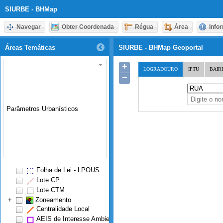
SIURBE - BHMap
Navegar
Obter Coordenada
Régua
Área
Info
Áreas Temáticas
SIURBE - BHMap Geoportal
+
LOGRADOURO
IPTU
BAIR
−
Folha de Lei - LPOUS
Lote CP
Lote CTM
+
Zoneamento
Centralidade Local
AEIS de Interesse Ambiental