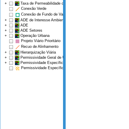
+
Taxa de Permeabilidade do Solo (%)
Conexão Verde
Conexão de Fundo de Vale
+
ADE de Interesse Ambiental
+
ADE
+
ADE Setores
+
Operação Urbana
Projeto Viário Prioritário
Recuo de Alinhamento
+
Hierarquização Viária
+
Permissividade Geral de Uso
+
Permissividade Específica de Uso
Permissividade Específica Belvedere II